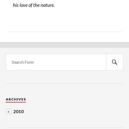
his love of the nature.
ARCHIVES
+
2010