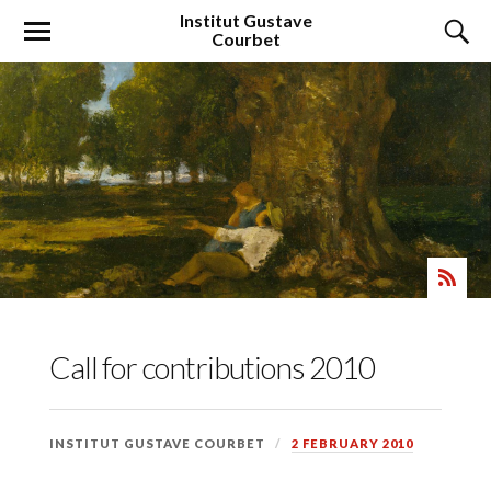
Institut
Gustave
Courbet
Call for contributions 2010
INSTITUT GUSTAVE COURBET
2 FEBRUARY 2010