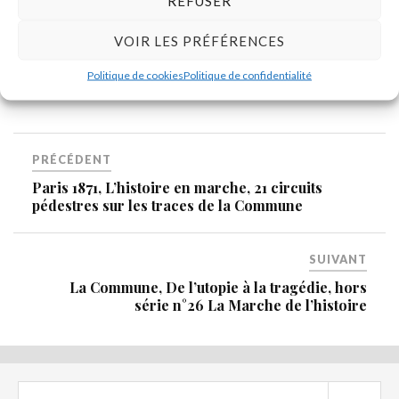
REFUSER
dimension masculine compose avec l’apparence féminine du
sujet. Ainsi la longue série des couples de femmes nues ne
VOIR LES PRÉFÉRENCES
prendra fin qu’avec L’Origine du monde dont nous
Politique de cookies
Politique de confidentialité
proposons une analyse nouvelle. »
PRÉCÉDENT
Paris 1871, L’histoire en marche, 21 circuits
pédestres sur les traces de la Commune
SUIVANT
La Commune, De l’utopie à la tragédie, hors
série n°26 La Marche de l’histoire