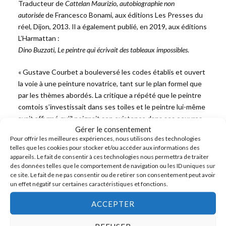
Traducteur de
Cattelan Maurizio, autobiographie non
autorisée
de Francesco Bonami, aux éditions Les Presses du
réel, Dijon, 2013. Il a également publié, en 2019, aux éditions
L’Harmattan :
Dino Buzzati, Le peintre qui écrivait des tableaux impossibles
.
« Gustave Courbet a bouleversé les codes établis et ouvert
la voie à une peinture novatrice, tant sur le plan formel que
par les thèmes abordés. La critique a répété que le peintre
comtois s’investissait dans ses toiles et le peintre lui-même
avait affi rmé qu’il peignait son existence dans ses oeuvres.
Gérer le consentement
Il revenait donc à l’observateur de retrouver ces signes
Pour offrir les meilleures expériences, nous utilisons des technologies
cachés, tous ces petits cailloux qui allaient permettre un
telles que les cookies pour stocker et/ou accéder aux informations des
dévoilement du parcours intime du peintre. Notre ouvrage
appareils. Le fait de consentir à ces technologies nous permettra de traiter
se met sur la piste ouverte par les lectures
des données telles que le comportement de navigation ou les ID uniques sur
ce site. Le fait de ne pas consentir ou de retirer son consentement peut avoir
psychanalytiques de l’oeuvre mais il se fonde
un effet négatif sur certaines caractéristiques et fonctions.
essentiellement sur l’examen détaillé des tableaux. Ce livre
retrace nos tentatives de trouver les codes cachés. Nous
ACCEPTER
sommes parvenus à mettre au jour une constante dans la
peinture de Courbet : celle d’une vision double du réel où la