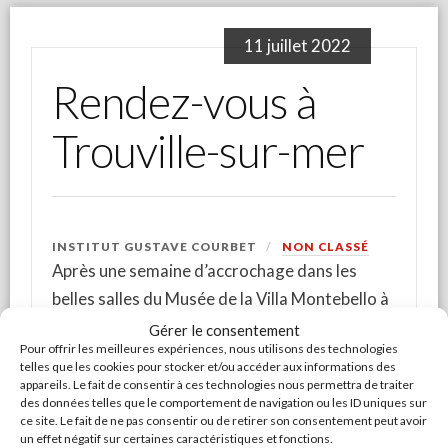
11 juillet 2022
Rendez-vous à
Trouville-sur-mer
INSTITUT GUSTAVE COURBET
NON CLASSÉ
Après une semaine d’accrochage dans les
belles salles du Musée de la Villa Montebello à
Trouville-sur-mer, l’exposition « Gustave
Gérer le consentement
Pour offrir les meilleures expériences, nous utilisons des technologies
Courbet, de la source à l’océan » est
telles que les cookies pour stocker et/ou accéder aux informations des
maintenant ouverte au public après un week-
appareils. Le fait de consentir à ces technologies nous permettra de traiter
des données telles que le comportement de navigation ou les ID uniques sur
end de vernissage particulièrement festif.
ce site. Le fait de ne pas consentir ou de retirer son consentement peut avoir
un effet négatif sur certaines caractéristiques et fonctions.