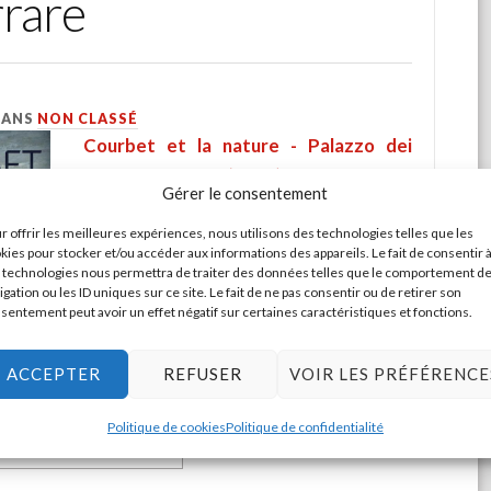
rrare
DANS
NON CLASSÉ
Courbet et la nature - Palazzo dei
diamanti Ferrare (Italie)
Gérer le consentement
En septembre 2018, pour la première
r offrir les meilleures expériences, nous utilisons des technologies telles que les
kies pour stocker et/ou accéder aux informations des appareils. Le fait de consentir 
fois depuis près de cinquante ans,
 technologies nous permettra de traiter des données telles que le comportement d
Gustave Courbet retourne en Italie,
igation ou les ID uniques sur ce site. Le fait de ne pas consentir ou de retirer son
sentement peut avoir un effet négatif sur certaines caractéristiques et fonctions.
dans une rétrospective consacrée à ce
à son approche révolutionnaire de la peinture de
ACCEPTER
REFUSER
VOIR LES PRÉFÉRENCE
Politique de cookies
Politique de confidentialité
IRE LA SUITE