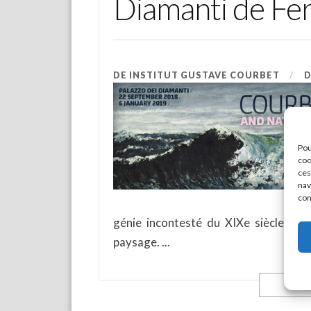
Diamanti de Fe
DE
INSTITUT GUSTAVE COURBET
Pou
coo
ces
nav
con
génie incontesté du XIXe siècle et 
paysage.
L