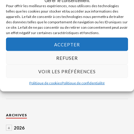
Gérer le consentement
Pour offrir les meilleures expériences, nous utilisons des technologies
telles que les cookies pour stocker et/ou accéder aux informations des
appareils. Le fait de consentir à ces technologies nous permettra de traiter
des données telles que le comportement de navigation ou les ID uniques sur
Devenez adhérent
ce site. Le fait de ne pas consentir ou de retirer son consentement peut avoir
un effet négatif sur certaines caractéristiques et fonctions.
Biographie de Gustave Courbet
ACCEPTER
Notre organisation
REFUSER
Missions
VOIR LES PRÉFÉRENCES
Contact
Politique de cookies
Politique de confidentialité
ARCHIVES
+
2026