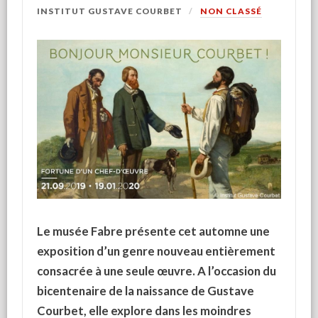
INSTITUT GUSTAVE COURBET
NON CLASSÉ
Le musée Fabre présente cet automne une
exposition d’un genre nouveau entièrement
consacrée à une seule œuvre. A l’occasion du
bicentenaire de la naissance de Gustave
Courbet, elle explore dans les moindres