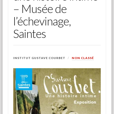
– Musée de
l’échevinage,
Saintes
INSTITUT GUSTAVE COURBET
NON CLASSÉ