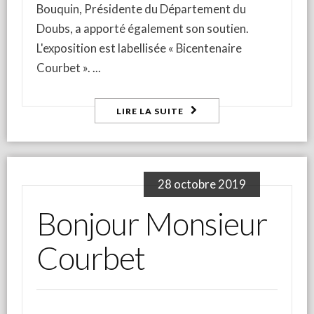
Bouquin, Présidente du Département du
Doubs, a apporté également son soutien.
L'exposition est labellisée « Bicentenaire
Courbet ».
LIRE LA SUITE
28 octobre 2019
Bonjour Monsieur
Courbet