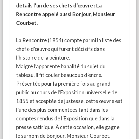
détails l’un de ses chefs d’œuvre : La
Rencontre appelé aussi Bonjour, Monsieur
Courbet.
La Rencontre (1854) compte parmi la liste des
chefs-d’œuvre qui furent décisifs dans
l’histoire de la peinture.
Malgré l’apparente banalité du sujet du
tableau, il fit couler beaucoup d’encre.
Présentée pour la première fois au grand
public au cours de l’Exposition universelle de
1855 et acceptée de justesse, cette œuvre est
l’une des plus commentées tant dans les
comptes rendus de l’Exposition que dans la
presse satirique. À cette occasion, elle gagne
le surnom de Bonjour, Monsieur Courbet.