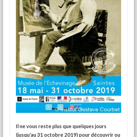
Il ne vous reste plus que quelques jours
(jusqu'au 31 octobre 2019) pour découvrir ou