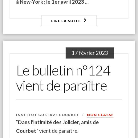
à New-York : le 1er avril 2023
LIRE LA SUITE
17 février 2023
Le bulletin n°124
vient de paraître
INSTITUT GUSTAVE COURBET
NON CLASSÉ
"
Dans l'intimité des Jolicler, amis de
Courbet
" vient de paraître.