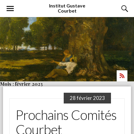
Institut
Gustave
Courbet
Mois : février 2023
28 février 2023
Prochains Comités
Courbet