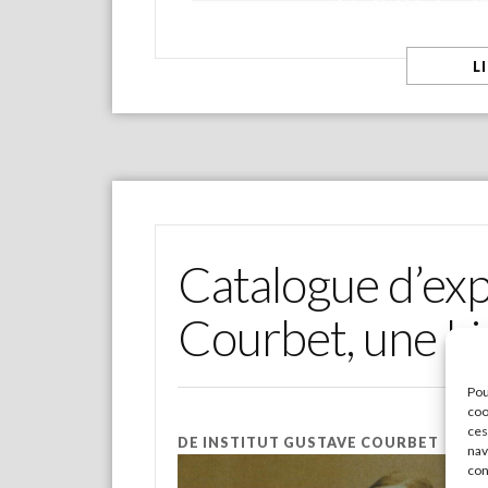
L
Catalogue d’exp
Courbet, une his
Pou
coo
ces
DE
INSTITUT GUSTAVE COURBET
nav
con