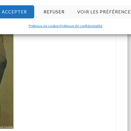
Courbet, une histoire intime
" reproduit en
couleur chaque œuvre prêtée pour
l'exposition.
Constitué de 134 pages,
ACCEPTER
REFUSER
VOIR LES PRÉFÉRENCE
format 24 x 17cm, il comprend de
nombreux essais.
Politique de cookies
Politique de confidentialité