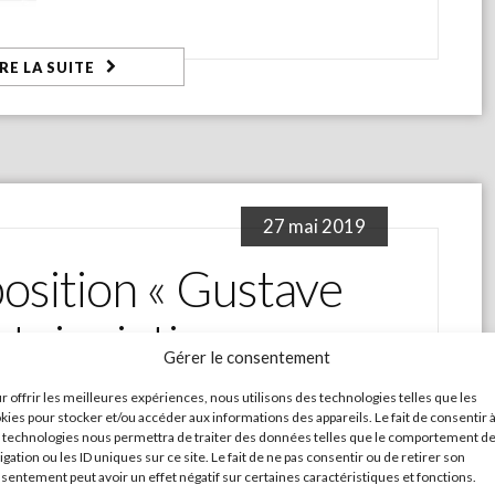
IRE LA SUITE
27 mai 2019
osition « Gustave
toire intime »
Gérer le consentement
r offrir les meilleures expériences, nous utilisons des technologies telles que les
kies pour stocker et/ou accéder aux informations des appareils. Le fait de consentir 
 technologies nous permettra de traiter des données telles que le comportement d
DANS
NON CLASSÉ
igation ou les ID uniques sur ce site. Le fait de ne pas consentir ou de retirer son
Edité par la Ville de Saintes, le
sentement peut avoir un effet négatif sur certaines caractéristiques et fonctions.
catalogue de l'exposition "
Gustave