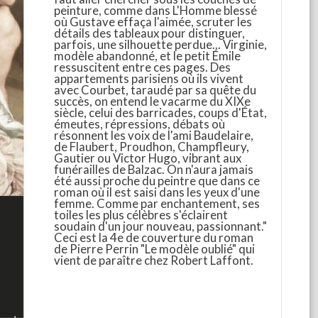
peinture, comme dans L'Homme blessé
où Gustave effaça l'aimée, scruter les
détails des tableaux pour distinguer,
parfois, une silhouette perdue... Virginie,
modèle abandonné, et le petit Émile
ressuscitent entre ces pages. Des
appartements parisiens où ils vivent
avec Courbet, taraudé par sa quête du
succès, on entend le vacarme du XIXe
siècle, celui des barricades, coups d'État,
émeutes, répressions, débats où
résonnent les voix de l'ami Baudelaire,
de Flaubert, Proudhon, Champfleury,
Gautier ou Victor Hugo, vibrant aux
funérailles de Balzac. On n'aura jamais
été aussi proche du peintre que dans ce
roman où il est saisi dans les yeux d'une
femme. Comme par enchantement, ses
toiles les plus célèbres s'éclairent
soudain d'un jour nouveau, passionnant."
Ceci est la 4e de couverture du roman
de Pierre Perrin "Le modèle oublié" qui
vient de paraître chez Robert Laffont.