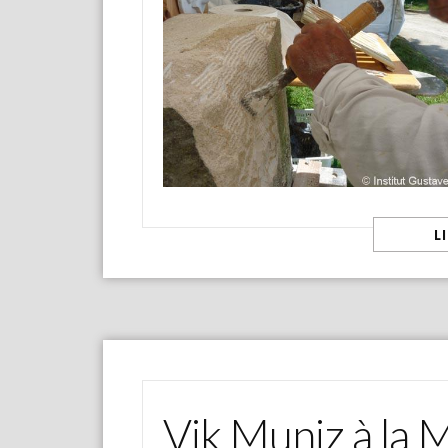
L
Vik Muniz à la