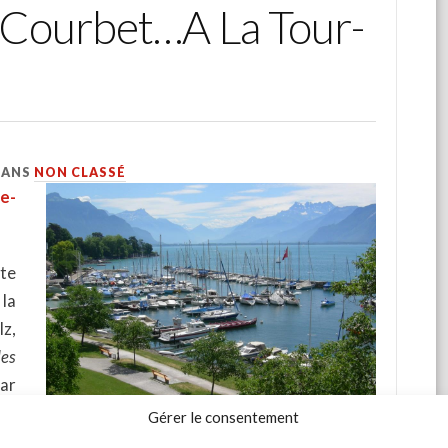
e Courbet…A La Tour-
DANS
NON CLASSÉ
e-
te
 la
z,
des
ar
Gérer le consentement