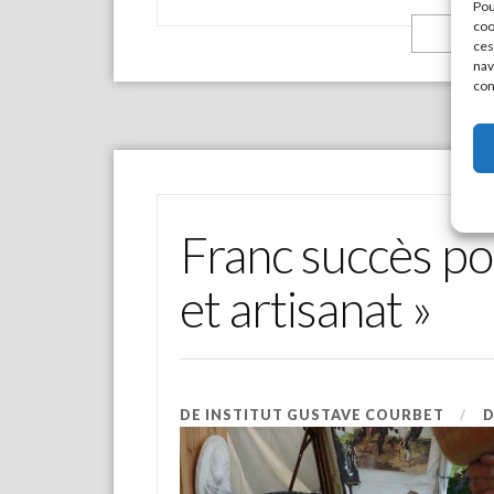
Pou
coo
L
ces
nav
con
Franc succès pou
et artisanat »
DE
INSTITUT GUSTAVE COURBET