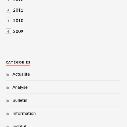
+
2011
+
2010
+
2009
CATÉGORIES
Actualité
Analyse
Bulletin
Information
Institut