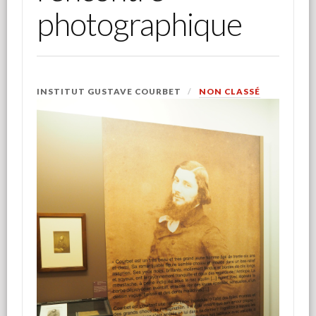
photographique
INSTITUT GUSTAVE COURBET
NON CLASSÉ