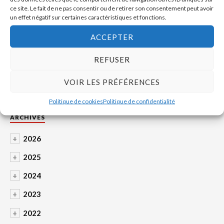
ce site. Le fait de ne pas consentir ou de retirer son consentement peut avoir
Notre organisation
un effet négatif sur certaines caractéristiques et fonctions.
ACCEPTER
Missions
REFUSER
Contact
VOIR LES PRÉFÉRENCES
Politique de cookies
Politique de confidentialité
ARCHIVES
+
2026
+
2025
+
2024
+
2023
+
2022