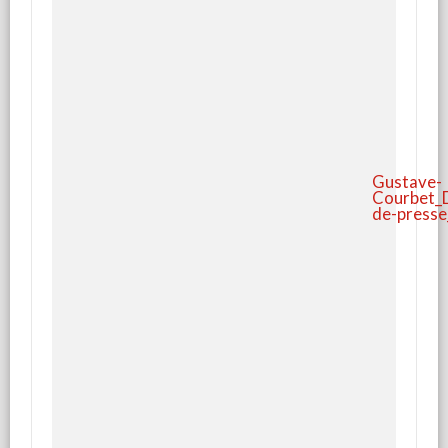
Gustave-
Courbet_D
de-press