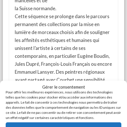
mancelles et de
la Suisse normande.
Cette séquence se prolonge dans le parcours
permanent des collections par la mise en
lumière de morceaux choisis afin de souligner
les affinités esthétiques et humaines qui
unissent l’artiste à certains de ses
contemporains, en particulier Eugène Boudin,
Jules Dupré, François-Louis Français ou encore
Emmanuel Lansyer. Des peintres régionaux
ayant partagé avec Courbet une sensibilité
Gérer le consentement
commune à la nature sont également mis à
Pour offrir les meilleures expériences, nous utilisons des technologies
l'honneur. Mary Renard, Paul Saïn, Georges
telles que les cookies pour stocker et/ou accéder aux informations des
appareils. Le fait de consentir à ces technologies nous permettra de traiter
Pioger et Georges Lacombe ont
des données telles que le comportement de navigation ou les ID uniques sur
abondamment représenté les trésors des
ce site. Le fait de ne pas consentir ou de retirer son consentement peut avoir
un effet négatif sur certaines caractéristiques et fonctions.
paysages