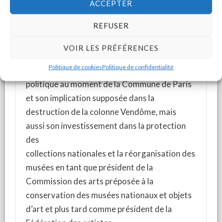
ornais que sont les bords de Sarthe et les
ACCEPTER
massifs forestiers d'Écouves, de Perseigne et
REFUSER
de Bellême. Ces rapprochements proposent
au visiteur un éclairage renouvelé sur la
VOIR LES PRÉFÉRENCES
peinture de paysage du XIXe siècle.
Politique de cookies
Politique de confidentialité
L’exposition se referme sur son engagement
politique au moment de la Commune de Paris
et son implication supposée dans la
destruction de la colonne Vendôme, mais
aussi son investissement dans la protection
des
collections nationales et la réorganisation des
musées en tant que président de la
Commission des arts préposée à la
conservation des musées nationaux et objets
d’art et plus tard comme président de la