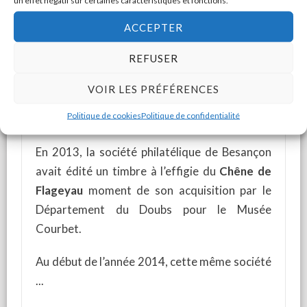
un effet négatif sur certaines caractéristiques et fonctions.
ACCEPTER
REFUSER
VOIR LES PRÉFÉRENCES
Politique de cookies
Politique de confidentialité
L’Origine du monde, le timbre.
En 2013, la société philatélique de Besançon
avait édité un timbre à l’effigie du
Chêne de
Flageyau
moment de son acquisition par le
Département du Doubs pour le Musée
Courbet.
Au début de l’année 2014, cette même société