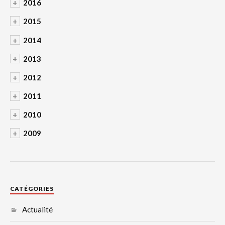
+
2016
+
2015
+
2014
+
2013
+
2012
+
2011
+
2010
+
2009
CATÉGORIES
Actualité