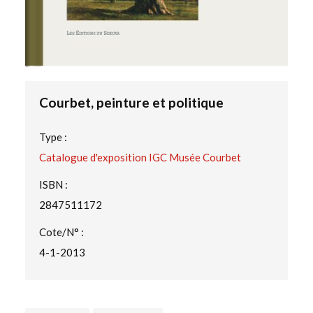
Courbet, peinture et politique
Type :
Catalogue d'exposition IGC Musée Courbet
ISBN :
2847511172
Cote/N° :
4-1-2013