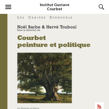
Institut
Gustave
Courbet