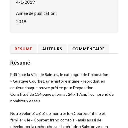
4-1-2019
Année de publication :
2019
RÉSUMÉ
AUTEURS
COMMENTAIRE
Résumé
Edité par la Ville de Saintes, le catalogue de l’exposition
« Gustave Courbet, une histoire intime » reproduit en
couleur chaque œuvre prêtée pour l’exposition.
Constitué de 134 pages, format 24 x 17cm, il comprend de
nombreux essais.
Notre volonté a été de montrer le « Courbet intime et
familier », le « Courbet franc-comtois » mais aussi de
développer la recherche sur la période « Saintonge » en