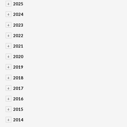
+
2025
+
2024
+
2023
+
2022
+
2021
+
2020
+
2019
+
2018
+
2017
+
2016
+
2015
+
2014