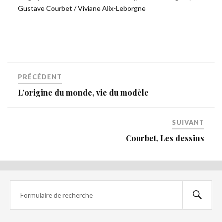
Gustave Courbet / Viviane Alix-Leborgne
PRÉCÉDENT
L’origine du monde, vie du modèle
SUIVANT
Courbet, Les dessins