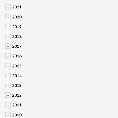
+
2021
+
2020
+
2019
+
2018
+
2017
+
2016
+
2015
+
2014
+
2013
+
2012
+
2011
+
2010