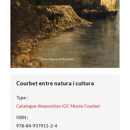
Courbet entre natura i cultura
Type :
Catalogue d'exposition IGC Musée Courbet
ISBN :
978-84-937911-2-4