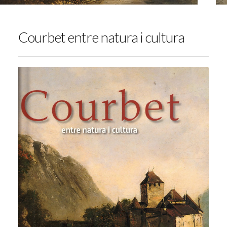
Courbet entre natura i cultura