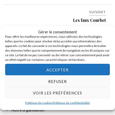
SUIVANT
Les faux Courbet
Gérer le consentement
Pour offrir les meilleures expériences, nous utilisons des technologies
telles que les cookies pour stocker et/ou accéder aux informations des
appareils. Le fait de consentir à ces technologies nous permettra de traiter
des données telles que le comportement de navigation ou les ID uniques sur
ce site. Le fait de ne pas consentir ou de retirer son consentement peut avoir
un effet négatif sur certaines caractéristiques et fonctions.
ACCEPTER
REFUSER
Devenez adhérent
VOIR LES PRÉFÉRENCES
Biographie de Gustave Courbet
Politique de cookies
Politique de confidentialité
Notre organisation