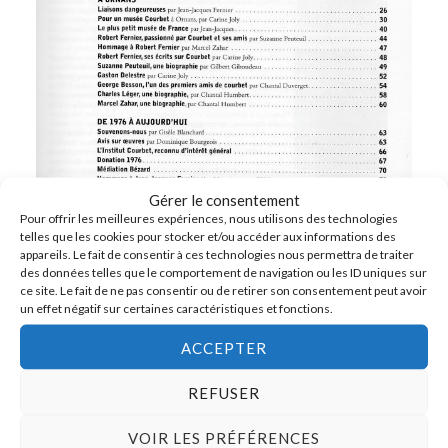
Gérer le consentement
Pour offrir les meilleures expériences, nous utilisons des technologies
telles que les cookies pour stocker et/ou accéder aux informations des
appareils. Le fait de consentir à ces technologies nous permettra de traiter
des données telles que le comportement de navigation ou les ID uniques sur
ce site. Le fait de ne pas consentir ou de retirer son consentement peut avoir
un effet négatif sur certaines caractéristiques et fonctions.
ACCEPTER
REFUSER
VOIR LES PRÉFÉRENCES
EPSON MFP image