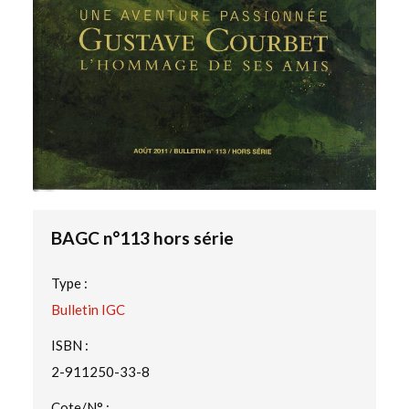
BAGC n°113 hors série
Type :
Bulletin IGC
ISBN :
2-911250-33-8
Cote/N° :