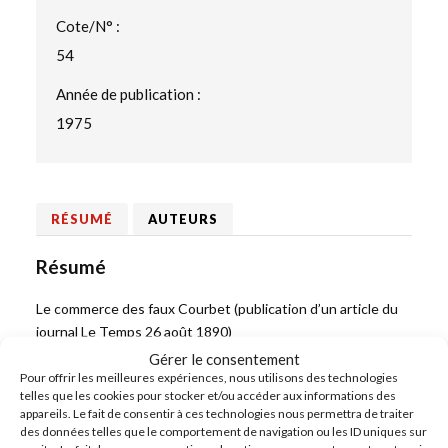
Cote/N° :
54
Année de publication :
1975
RÉSUMÉ
AUTEURS
Résumé
Le commerce des faux Courbet (publication d’un article du
journal Le Temps 26 août 1890)
Gérer le consentement
Pour offrir les meilleures expériences, nous utilisons des technologies
telles que les cookies pour stocker et/ou accéder aux informations des
appareils. Le fait de consentir à ces technologies nous permettra de traiter
PRÉCÉDENT
des données telles que le comportement de navigation ou les ID uniques sur