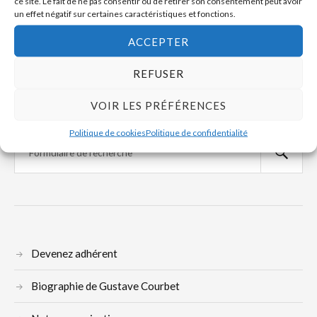
ce site. Le fait de ne pas consentir ou de retirer son consentement peut avoir
BAGC n°53
un effet négatif sur certaines caractéristiques et fonctions.
ACCEPTER
SUIVANT
BAGC n°55
REFUSER
VOIR LES PRÉFÉRENCES
Politique de cookies
Politique de confidentialité
Devenez adhérent
Biographie de Gustave Courbet