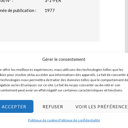
te/N° :
3-1-FER
née de publication :
1977
Gérer le consentement
r offrir les meilleures expériences, nous utilisons des technologies telles que les
kies pour stocker et/ou accéder aux informations des appareils. Le fait de consentir 
 technologies nous permettra de traiter des données telles que le comportement d
-1865
igation ou les ID uniques sur ce site. Le fait de ne pas consentir ou de retirer son
sentement peut avoir un effet négatif sur certaines caractéristiques et fonctions.
ACCEPTER
REFUSER
VOIR LES PRÉFÉRENCE
Politique de cookies
Politique de confidentialité
SUIVANT