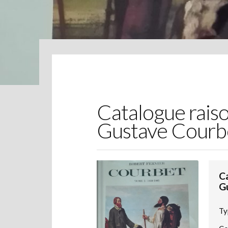
Catalogue raiso
Gustave Courbe
C
G
Ty