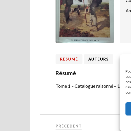
Co
An
RÉSUMÉ
AUTEURS
Pou
Résumé
coo
ces
Tome 1 – Catalogue raisonné – 1819
nav
con
PRÉCÉDENT