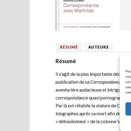
RÉSUMÉ
AUTEURS
Résumé
Pou
Il s’agit de la plus importante découv
coo
publication de sa
Correspondance
en 1
ces
nav
aventurière audacieuse et intrigante et
con
correspondance quasi pornographique q
Par là est rétablie la stature de Courb
biographes après sa mort afin de rend
« déboulonneur » de la colonne Vendôme,