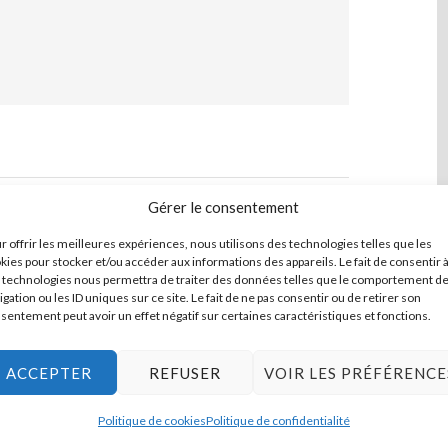
Gérer le consentement
r offrir les meilleures expériences, nous utilisons des technologies telles que les
erte de lettres de Gustave Courbet depuis la
kies pour stocker et/ou accéder aux informations des appareils. Le fait de consentir 
996. Ce sont des échanges particuliers entre une
 technologies nous permettra de traiter des données telles que le comportement d
igation ou les ID uniques sur ce site. Le fait de ne pas consentir ou de retirer son
 un homme à la fois naïf et sans limites, une
sentement peut avoir un effet négatif sur certaines caractéristiques et fonctions.
ui dévoile le peintre dans sa dimension charnelle.
et, effaçant les révisions opérées par ses
ACCEPTER
REFUSER
VOIR LES PRÉFÉRENCE
re supportable l’artiste subversif, le communard
 et révélant l’ultime liberté de l’artiste.
Politique de cookies
Politique de confidentialité