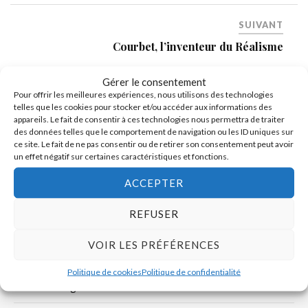
SUIVANT
Courbet, l’inventeur du Réalisme
Gérer le consentement
Pour offrir les meilleures expériences, nous utilisons des technologies
telles que les cookies pour stocker et/ou accéder aux informations des
appareils. Le fait de consentir à ces technologies nous permettra de traiter
des données telles que le comportement de navigation ou les ID uniques sur
ce site. Le fait de ne pas consentir ou de retirer son consentement peut avoir
un effet négatif sur certaines caractéristiques et fonctions.
ACCEPTER
REFUSER
Devenez adhérent
VOIR LES PRÉFÉRENCES
Biographie de Gustave Courbet
Politique de cookies
Politique de confidentialité
Notre organisation