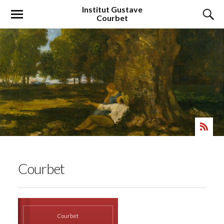
Institut
Gustave
Courbet
Courbet
Courbet