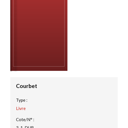
Courbet
Type :
Livre
Cote/N° :
3-1-DUR