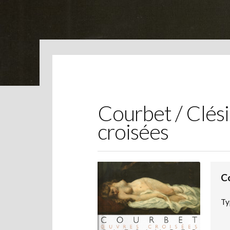
Courbet / Clési
croisées
C
Ty