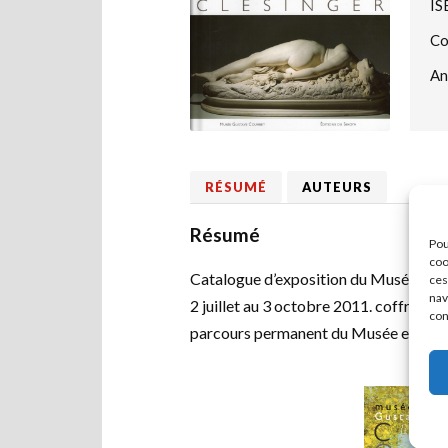
IS
Co
An
RÉSUMÉ
AUTEURS
Résumé
Pou
coo
Catalogue d’exposition du Musée Cour
ces
nav
2 juillet au 3 octobre 2011. coffret 
con
parcours permanent du Musée et le pr