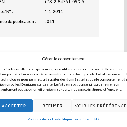
BN :
978-2-84751-093-5
te/N° :
4-1-2011
née de publication :
2011
Gérer le consentement
r offrir les meilleures expériences, nous utilisons des technologies telles que les
kies pour stocker et/ou accéder aux informations des appareils. Le fait de consentir 
bet, exposition inaugurale après restauration – du
 technologies nous permettra de traiter des données telles que le comportement d
igation ou les ID uniques sur ce site. Le fait de ne pas consentir ou de retirer son
contenant également un catalogue présentant le
sentement peut avoir un effet négatif sur certaines caractéristiques et fonctions.
ojet architectural
ACCEPTER
REFUSER
VOIR LES PRÉFÉRENCE
Politique de cookies
Politique de confidentialité