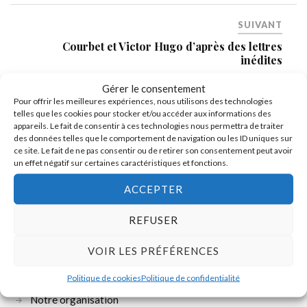
SUIVANT
Courbet et Victor Hugo d’après des lettres
inédites
Gérer le consentement
Pour offrir les meilleures expériences, nous utilisons des technologies
telles que les cookies pour stocker et/ou accéder aux informations des
appareils. Le fait de consentir à ces technologies nous permettra de traiter
des données telles que le comportement de navigation ou les ID uniques sur
ce site. Le fait de ne pas consentir ou de retirer son consentement peut avoir
un effet négatif sur certaines caractéristiques et fonctions.
ACCEPTER
REFUSER
Devenez adhérent
VOIR LES PRÉFÉRENCES
Biographie de Gustave Courbet
Politique de cookies
Politique de confidentialité
Notre organisation