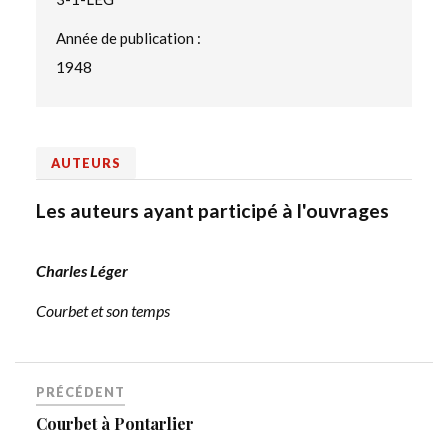
Année de publication :
1948
AUTEURS
Les auteurs ayant participé à l'ouvrages
Charles Léger
Courbet et son temps
PRÉCÉDENT
Courbet à Pontarlier