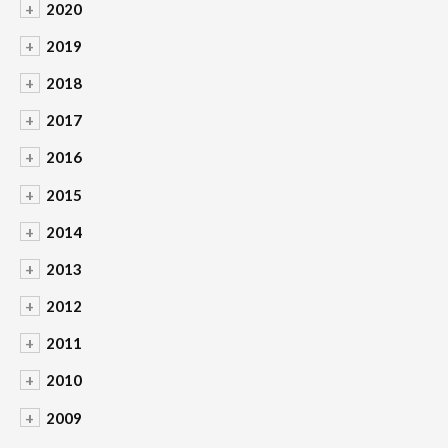
+
2020
+
2019
+
2018
+
2017
+
2016
+
2015
+
2014
+
2013
+
2012
+
2011
+
2010
+
2009