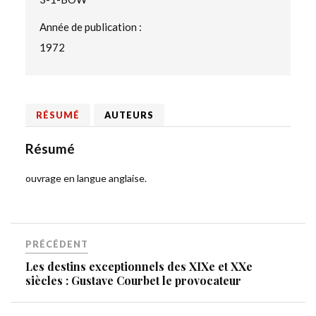
Année de publication :
1972
RÉSUMÉ
AUTEURS
Résumé
ouvrage en langue anglaise.
PRÉCÉDENT
Les destins exceptionnels des XIXe et XXe
siècles : Gustave Courbet le provocateur