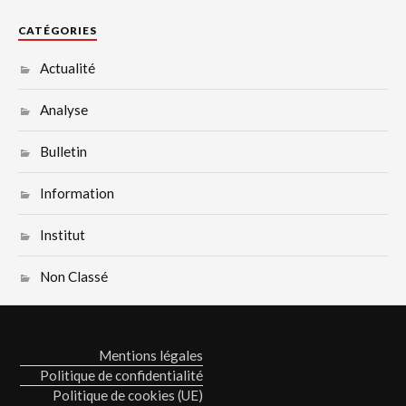
CATÉGORIES
Actualité
Analyse
Bulletin
Information
Institut
Non Classé
Mentions légales
Politique de confidentialité
Politique de cookies (UE)