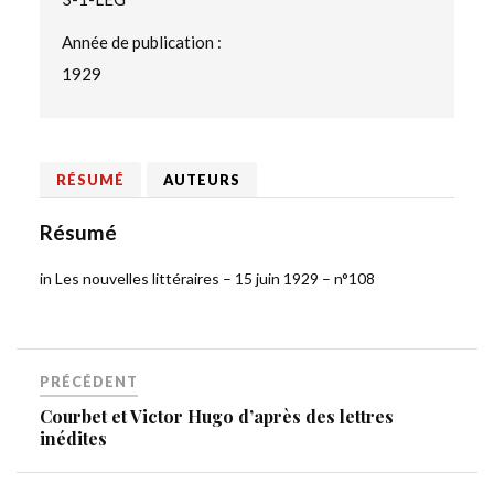
Année de publication :
1929
RÉSUMÉ
AUTEURS
Résumé
in Les nouvelles littéraires – 15 juin 1929 – n°108
PRÉCÉDENT
Courbet et Victor Hugo d’après des lettres
inédites