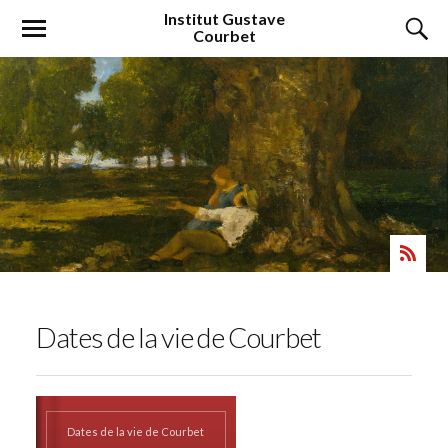
Institut
Gustave
Courbet
Dates de la vie de Courbet
Dates de la vie de Courbet