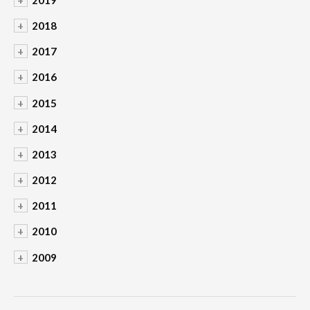
+
2018
+
2017
+
2016
+
2015
+
2014
+
2013
+
2012
+
2011
+
2010
+
2009