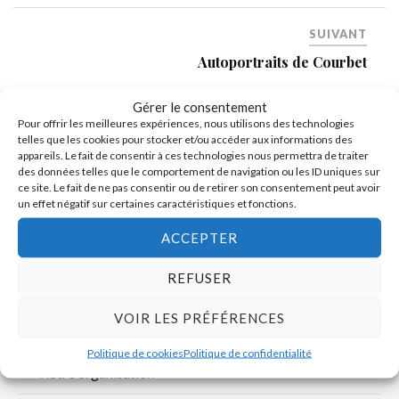
SUIVANT
Autoportraits de Courbet
Gérer le consentement
Pour offrir les meilleures expériences, nous utilisons des technologies
telles que les cookies pour stocker et/ou accéder aux informations des
appareils. Le fait de consentir à ces technologies nous permettra de traiter
des données telles que le comportement de navigation ou les ID uniques sur
ce site. Le fait de ne pas consentir ou de retirer son consentement peut avoir
un effet négatif sur certaines caractéristiques et fonctions.
ACCEPTER
REFUSER
Devenez adhérent
VOIR LES PRÉFÉRENCES
Biographie de Gustave Courbet
Politique de cookies
Politique de confidentialité
Notre organisation