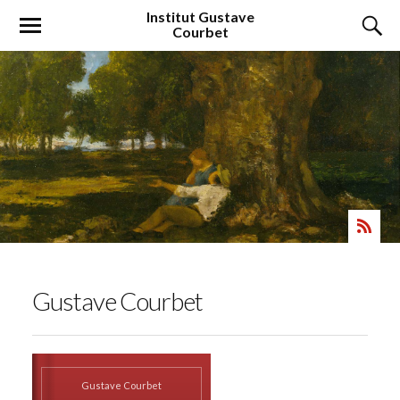
Institut
Gustave
Courbet
Gustave Courbet
Gustave Courbet