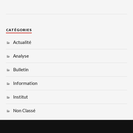
CATÉGORIES
Actualité
Analyse
Bulletin
Information
Institut
Non Classé