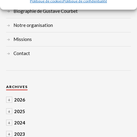
Politique de cookies
Politique de confidentialité
Biographie de Gustave Courbet
Notre organisation
Missions
Contact
ARCHIVES
+
2026
+
2025
+
2024
+
2023