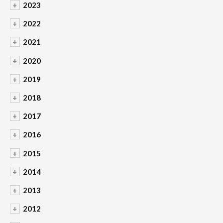
+
2023
+
2022
+
2021
+
2020
+
2019
+
2018
+
2017
+
2016
+
2015
+
2014
+
2013
+
2012