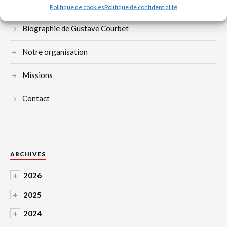
Devenez adhérent
Politique de cookies
Politique de confidentialité
Biographie de Gustave Courbet
Notre organisation
Missions
Contact
ARCHIVES
+
2026
+
2025
+
2024