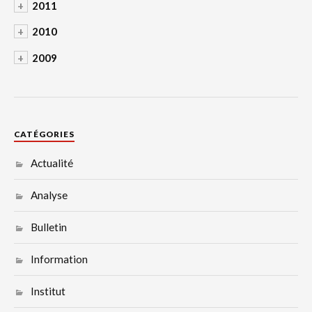
+
2011
+
2010
+
2009
CATÉGORIES
Actualité
Analyse
Bulletin
Information
Institut