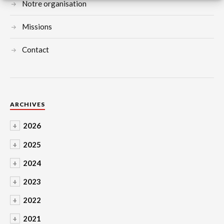
Notre organisation
Missions
Contact
ARCHIVES
+
2026
+
2025
+
2024
+
2023
+
2022
+
2021