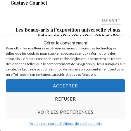
Gustave Courbet
SUIVANT
Les Beaux-arts à l’exposition universelle et aux
Salons de 1863,1864,1865, 1866 et 1867
Gérer le consentement
Pour offrir les meilleures expériences, nous utilisons des technologies
telles que les cookies pour stocker et/ou accéder aux informations des
appareils. Le fait de consentir à ces technologies nous permettra de traiter
des données telles que le comportement de navigation ou les ID uniques sur
ce site. Le fait de ne pas consentir ou de retirer son consentement peut avoir
un effet négatif sur certaines caractéristiques et fonctions.
ACCEPTER
REFUSER
Devenez adhérent
VOIR LES PRÉFÉRENCES
Politique de cookies
Politique de confidentialité
Biographie de Gustave Courbet