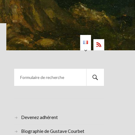
Devenez adhérent
Biographie de Gustave Courbet