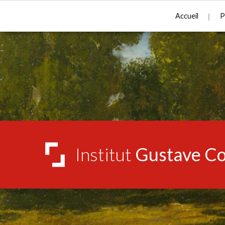
Accueil
P
Institut
Gustave Co