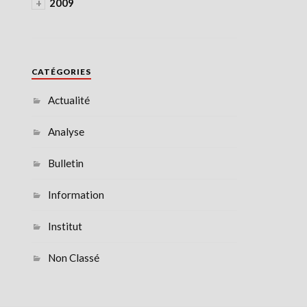
+
2009
CATÉGORIES
Actualité
Analyse
Bulletin
Information
Institut
Non Classé