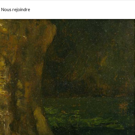
Nous rejoindre