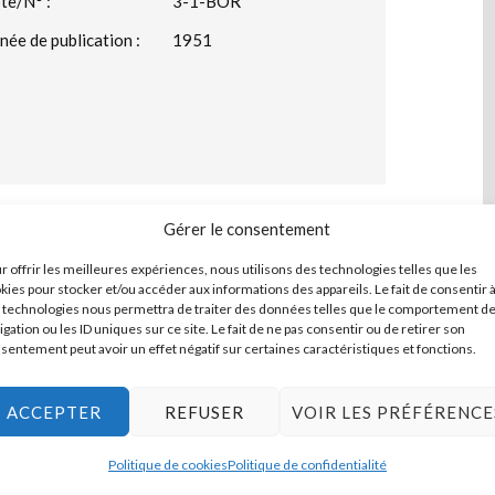
te/N° :
3-1-BOR
née de publication :
1951
Gérer le consentement
r offrir les meilleures expériences, nous utilisons des technologies telles que les
kies pour stocker et/ou accéder aux informations des appareils. Le fait de consentir 
 l'ouvrages
 technologies nous permettra de traiter des données telles que le comportement d
igation ou les ID uniques sur ce site. Le fait de ne pas consentir ou de retirer son
sentement peut avoir un effet négatif sur certaines caractéristiques et fonctions.
Lettres de Gustave Courbet à Alfred Bruyas
ACCEPTER
REFUSER
VOIR LES PRÉFÉRENCE
Politique de cookies
Politique de confidentialité