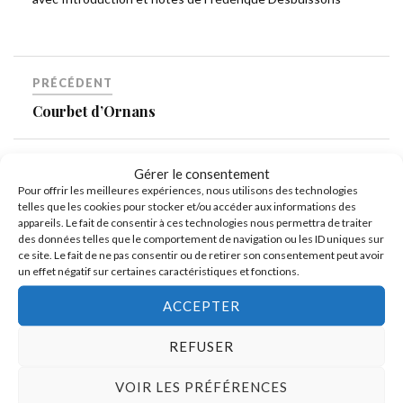
PRÉCÉDENT
Courbet d’Ornans
SUIVANT
Gérer le consentement
Pour offrir les meilleures expériences, nous utilisons des technologies
Réalisme, la symphonie des contraires
telles que les cookies pour stocker et/ou accéder aux informations des
appareils. Le fait de consentir à ces technologies nous permettra de traiter
des données telles que le comportement de navigation ou les ID uniques sur
ce site. Le fait de ne pas consentir ou de retirer son consentement peut avoir
un effet négatif sur certaines caractéristiques et fonctions.
ACCEPTER
REFUSER
VOIR LES PRÉFÉRENCES