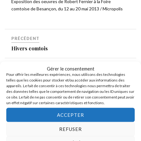
Exposition des oeuvres de Robert Fernier à la Foire
comtoise de Besançon, du 12 au 20 mai 2013 / Micropolis
PRÉCÉDENT
Hivers comtois
SUIVANT
Gérer le consentement
Pour offrir les meilleures expériences, nous utilisons des technologies
Les Comores, Récit de voyage, décembre 1955-
telles que les cookies pour stocker et/ou accéder aux informations des
juin 1956
appareils. Le fait de consentir à ces technologies nous permettra de traiter
des données telles que le comportement de navigation ou les ID uniques sur
ce site. Le fait de ne pas consentir ou de retirer son consentement peut avoir
un effet négatif sur certaines caractéristiques et fonctions.
ACCEPTER
REFUSER