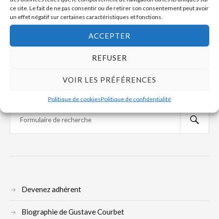
Empreintes de Gustave Courbet
ce site. Le fait de ne pas consentir ou de retirer son consentement peut avoir
un effet négatif sur certaines caractéristiques et fonctions.
ACCEPTER
SUIVANT
Gustave, Claude, Eugène et les autres sur la côte
REFUSER
normande
VOIR LES PRÉFÉRENCES
Politique de cookies
Politique de confidentialité
Devenez adhérent
Biographie de Gustave Courbet