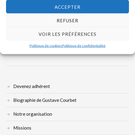
ACCEPTER
L’Hôtel Drouot et la curiosité
REFUSER
VOIR LES PRÉFÉRENCES
Politique de cookies
Politique de confidentialité
Devenez adhérent
Biographie de Gustave Courbet
Notre organisation
Missions