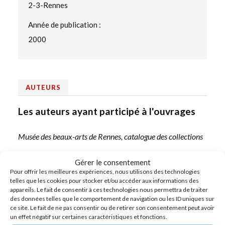
2-3-Rennes
Année de publication :
2000
AUTEURS
Les auteurs ayant participé à l'ouvrages
Musée des beaux-arts de Rennes, catalogue des collections
Gérer le consentement
Pour offrir les meilleures expériences, nous utilisons des technologies
PRÉCÉDENT
telles que les cookies pour stocker et/ou accéder aux informations des
appareils. Le fait de consentir à ces technologies nous permettra de traiter
Musée François Pompon de Saulieu
des données telles que le comportement de navigation ou les ID uniques sur
ce site. Le fait de ne pas consentir ou de retirer son consentement peut avoir
un effet négatif sur certaines caractéristiques et fonctions.
SUIVANT