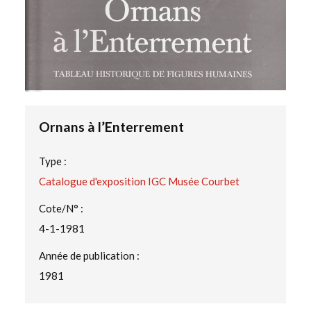
Ornans à l’Enterrement
Type :
Catalogue d'exposition IGC Musée Courbet
Cote/N° :
4-1-1981
Année de publication :
1981