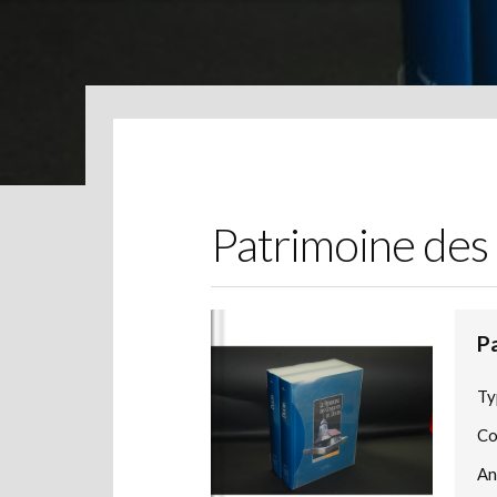
Patrimoine de
P
Ty
Co
An