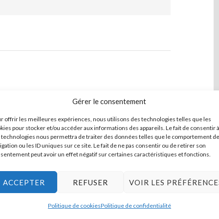
Gérer le consentement
nde et une petite histoire, une richesse et une
r offrir les meilleures expériences, nous utilisons des technologies telles que les
 méconnues. Un foisonnement d’indices témoigne de
kies pour stocker et/ou accéder aux informations des appareils. Le fait de consentir 
 technologies nous permettra de traiter des données telles que le comportement d
notre commune. Eglises, châteaux, maisons, tableaux,
igation ou les ID uniques sur ce site. Le fait de ne pas consentir ou de retirer son
aritime, constituent un cadre quotidien qui trop
sentement peut avoir un effet négatif sur certaines caractéristiques et fonctions.
ACCEPTER
REFUSER
VOIR LES PRÉFÉRENCE
hotographies en couleurs, ce livre porte un regard
ine da chacune des 594 communes du département.
Politique de cookies
Politique de confidentialité