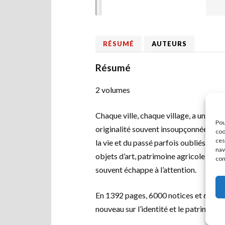
RÉSUMÉ
AUTEURS
Résumé
2 volumes
Chaque ville, chaque village, a une gra
Pou
originalité souvent insoupçonnées ou
coo
ces
la vie et du passé parfois oubliés de 
nav
objets d’art, patrimoine agricole ou m
con
souvent échappe à l’attention.
En 1392 pages, 6000 notices et 6000 p
nouveau sur l’identité et le patrimo