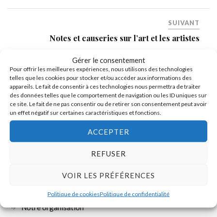
SUIVANT
Notes et causeries sur l’art et les artistes
Gérer le consentement
Pour offrir les meilleures expériences, nous utilisons des technologies
telles que les cookies pour stocker et/ou accéder aux informations des
appareils. Le fait de consentir à ces technologies nous permettra de traiter
des données telles que le comportement de navigation ou les ID uniques sur
ce site. Le fait de ne pas consentir ou de retirer son consentement peut avoir
un effet négatif sur certaines caractéristiques et fonctions.
ACCEPTER
REFUSER
Devenez adhérent
VOIR LES PRÉFÉRENCES
Biographie de Gustave Courbet
Politique de cookies
Politique de confidentialité
Notre organisation