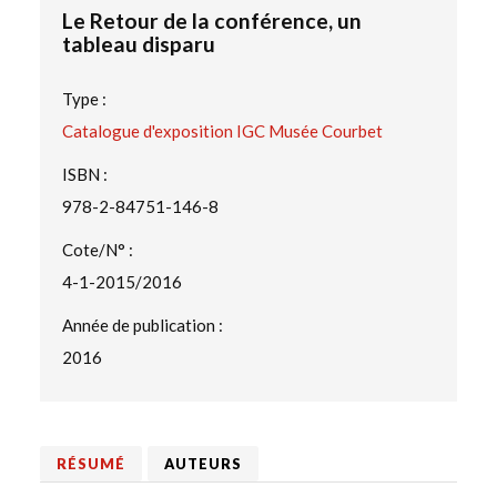
Le Retour de la conférence, un
tableau disparu
Type :
Catalogue d'exposition IGC Musée Courbet
ISBN :
978-2-84751-146-8
Cote/N° :
4-1-2015/2016
Année de publication :
2016
RÉSUMÉ
AUTEURS