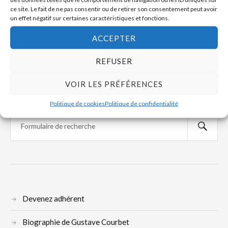
ce site. Le fait de ne pas consentir ou de retirer son consentement peut avoir
Restauration de la chapelle du Petit Séminaire
un effet négatif sur certaines caractéristiques et fonctions.
d’Ornans
ACCEPTER
SUIVANT
REFUSER
Robert Fernier au Maroc 1949-1952
VOIR LES PRÉFÉRENCES
Politique de cookies
Politique de confidentialité
Devenez adhérent
Biographie de Gustave Courbet