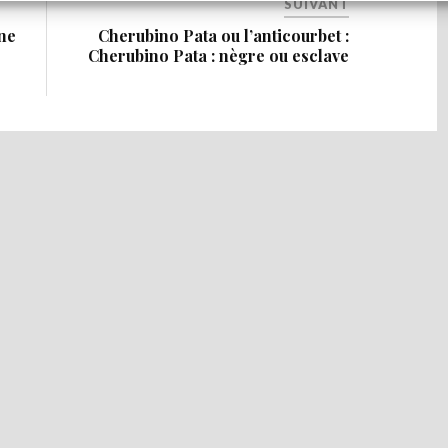
SUIVANT
nne
Cherubino Pata ou l’anticourbet :
Cherubino Pata : nègre ou esclave