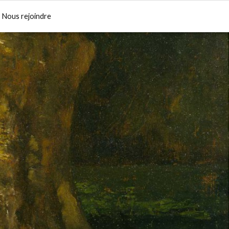
Nous rejoindre