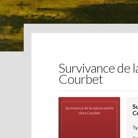
Survivance de l
Courbet
S
Survivance de la nature morte
C
chez Courbet
Ty