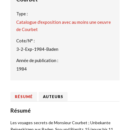
Type :
Catalogue d'exposition avec au moins une oeuvre
de Courbet
Cote/N° :
3-2-Exp-1984-Baden
Année de publication :
1984
RÉSUMÉ
AUTEURS
Résumé
Les voyages secrets de Monsieur Courbet ; Unbekante
Reiseskizzen aus Baden, Spa und Biarritz. 15 januar bis 11