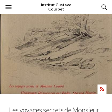
Institut
Gustave
Courbet
Les voyages secrets de Monsieur