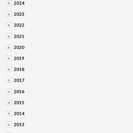
+
2024
+
2023
+
2022
+
2021
+
2020
+
2019
+
2018
+
2017
+
2016
+
2015
+
2014
+
2013