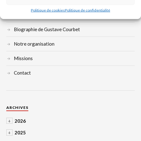
Politique de cookies
Politique de confidentialité
Devenez adhérent
Biographie de Gustave Courbet
Notre organisation
Missions
Contact
ARCHIVES
+
2026
+
2025