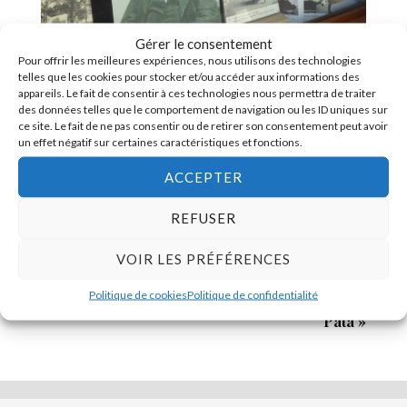
Gérer le consentement
Pour offrir les meilleures expériences, nous utilisons des technologies
telles que les cookies pour stocker et/ou accéder aux informations des
appareils. Le fait de consentir à ces technologies nous permettra de traiter
des données telles que le comportement de navigation ou les ID uniques sur
ce site. Le fait de ne pas consentir ou de retirer son consentement peut avoir
un effet négatif sur certaines caractéristiques et fonctions.
PRÉCÉDENT
ACCEPTER
« Paysages de marche », « Chambre d’échos »
REFUSER
Eva Jospin à Ornans
VOIR LES PRÉFÉRENCES
SUIVANT
Politique de cookies
Politique de confidentialité
Aidez-nous à localiser des œuvres signées «
Patà »