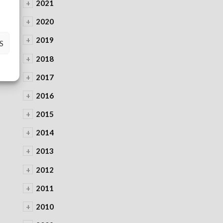
+
2021
+
2020
+
2019
S
+
2018
+
2017
+
2016
+
2015
+
2014
+
2013
+
2012
+
2011
+
2010