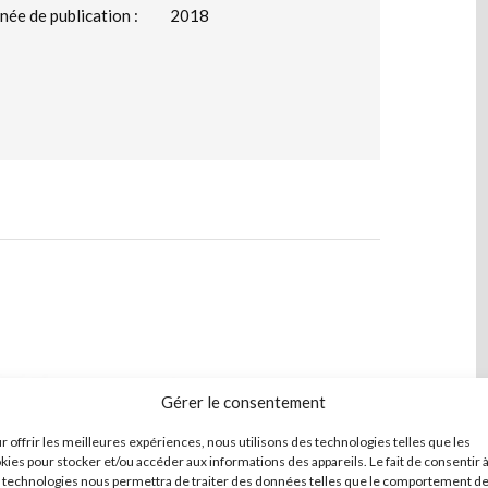
née de publication :
2018
Gérer le consentement
r offrir les meilleures expériences, nous utilisons des technologies telles que les
kies pour stocker et/ou accéder aux informations des appareils. Le fait de consentir 
 technologies nous permettra de traiter des données telles que le comportement d