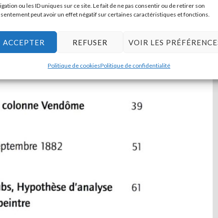
igation ou les ID uniques sur ce site. Le fait de ne pas consentir ou de retirer son
sentement peut avoir un effet négatif sur certaines caractéristiques et fonctions.
ACCEPTER
REFUSER
VOIR LES PRÉFÉRENCE
Politique de cookies
Politique de confidentialité