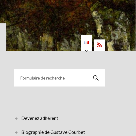
Devenez adhérent
Biographie de Gustave Courbet