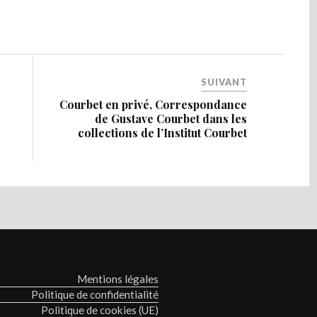
SUIVANT
Courbet en privé, Correspondance
de Gustave Courbet dans les
collections de l’Institut Courbet
Mentions légales
Politique de confidentialité
Politique de cookies (UE)