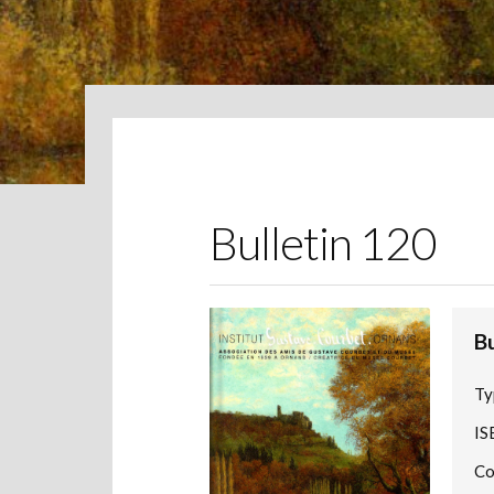
Bulletin 120
Bu
Ty
IS
Co