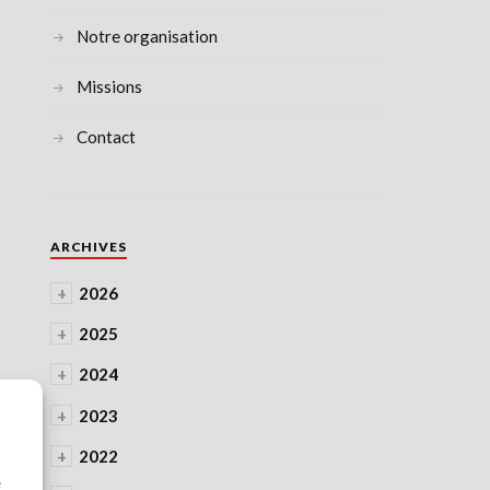
Notre organisation
Missions
Contact
ARCHIVES
+
2026
+
2025
+
2024
+
2023
+
2022
à
e