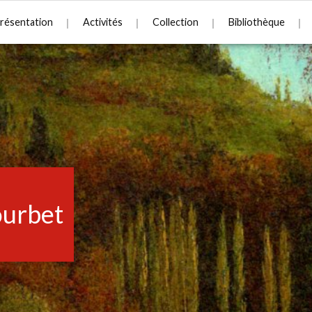
résentation
Activités
Collection
Bibliothèque
urbet