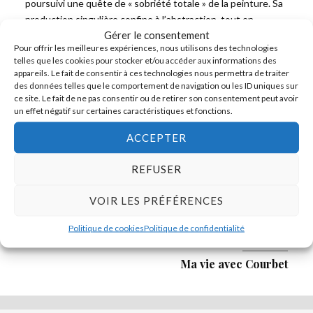
poursuivi une quête de « sobriété totale » de la peinture. Sa
production singulière confine à l’abstraction, tout en
Gérer le consentement
restant liée au domaine de l’art figuratif.
Pour offrir les meilleures expériences, nous utilisons des technologies
Ayant mené une carrière silencieuse et prolifique, Ricardon a
telles que les cookies pour stocker et/ou accéder aux informations des
tracé sa propre voie dans le paysage artistique français
appareils. Le fait de consentir à ces technologies nous permettra de traiter
bouillonnant du XXe siècle.
des données telles que le comportement de navigation ou les ID uniques sur
ce site. Le fait de ne pas consentir ou de retirer son consentement peut avoir
un effet négatif sur certaines caractéristiques et fonctions.
ACCEPTER
PRÉCÉDENT
REFUSER
Gustave Courbet, Chronique d’une réhabilitation,
volume 1, Le retour au pays : de La Tour-de-Peilz
à Ornans
VOIR LES PRÉFÉRENCES
Politique de cookies
Politique de confidentialité
SUIVANT
Ma vie avec Courbet