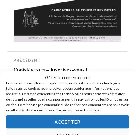
PRÉCÉDENT
Copistes 2021 – Inscrivez-vous !
Gérer le consentement
Pour offrir les meilleures expériences, nous utilisons des technologies
SUIVANT
telles que les cookies pour stocker et/ou accéder aux informations des
appareils. Le fait de consentir à ces technologies nous permettra de traiter
Copistes 2021, 30e anniversaire
des données telles que le comportement de navigation ou les ID uniques sur
ce site. Le fait de ne pas consentir ou de retirer son consentement peut avoir
un effet négatif sur certaines caractéristiques et fonctions.
ACCEPTER