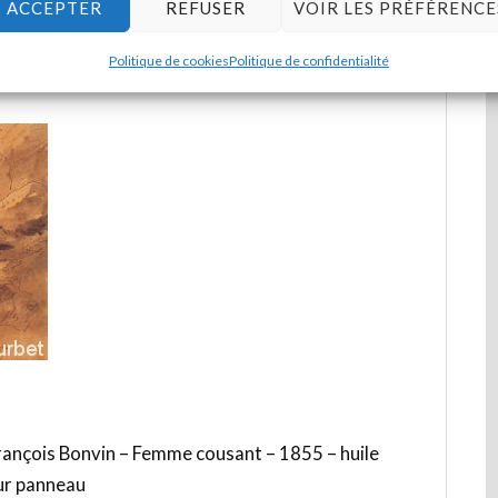
ACCEPTER
REFUSER
VOIR LES PRÉFÉRENCE
Trouville – 1865 – dessin à la plume
Politique de cookies
Politique de confidentialité
rançois Bonvin – Femme cousant – 1855 – huile
ur panneau