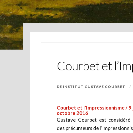
Courbet et l’I
DE
INSTITUT GUSTAVE COURBET
Courbet et l’Impressionnisme / 9 j
octobre 2016
Gustave Courbet est considéré
des précurseurs de l’Impressionni