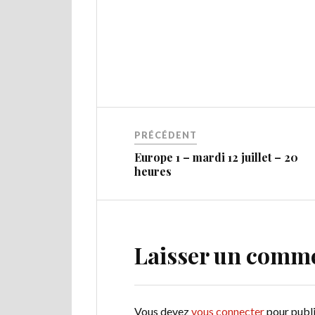
PRÉCÉDENT
Europe 1 – mardi 12 juillet – 20
heures
Laisser un comm
Vous devez
vous connecter
pour publ