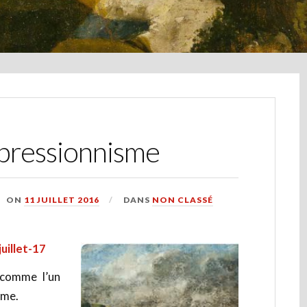
mpressionnisme
ON
11 JUILLET 2016
DANS
NON CLASSÉ
uillet-17
 comme l’un
sme.