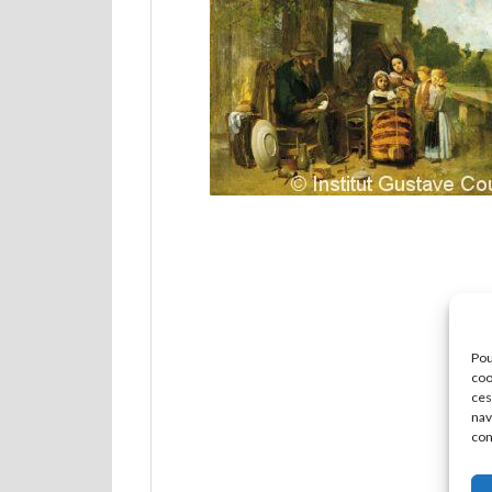
Pou
coo
ces
nav
con