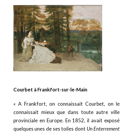
Courbet à Frankfort-sur-le-Main
« A Frankfort, on connaissait Courbet, on le
connaissait mieux que dans toute autre ville
provinciale en Europe. En 1852, il avait exposé
quelques unes de ses toiles dont
Un Enterrement