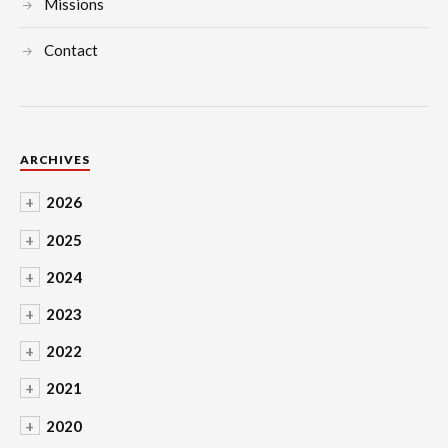
Missions
Contact
ARCHIVES
+
2026
+
2025
+
2024
+
2023
+
2022
+
2021
+
2020