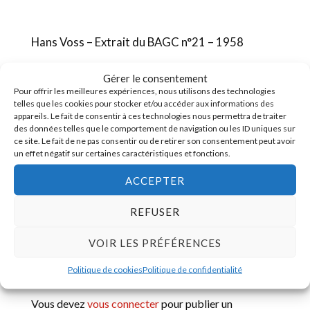
Hans Voss – Extrait du BAGC n°21 – 1958
Gérer le consentement
Pour offrir les meilleures expériences, nous utilisons des technologies
PRÉCÉDENT
telles que les cookies pour stocker et/ou accéder aux informations des
Inauguration de l’exposition Courbet à
appareils. Le fait de consentir à ces technologies nous permettra de traiter
Frankfort
des données telles que le comportement de navigation ou les ID uniques sur
ce site. Le fait de ne pas consentir ou de retirer son consentement peut avoir
un effet négatif sur certaines caractéristiques et fonctions.
SUIVANT
ACCEPTER
« Gustave Courbet, l’apologie de la nature » à
Saint Domingue
REFUSER
VOIR LES PRÉFÉRENCES
Laisser un commentaire
Politique de cookies
Politique de confidentialité
Vous devez
vous connecter
pour publier un