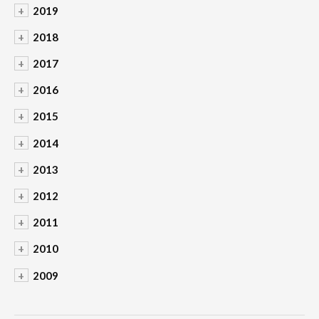
+
2019
+
2018
+
2017
+
2016
+
2015
+
2014
+
2013
+
2012
+
2011
+
2010
+
2009