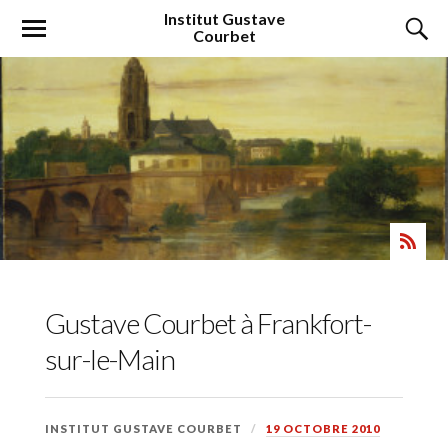
Institut
Gustave
Courbet
Gustave Courbet à Frankfort-
sur-le-Main
INSTITUT GUSTAVE COURBET
19 OCTOBRE 2010