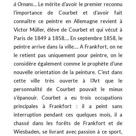
à Ornans
… Le mérite d’avoir le premier
reconnu
l’importance de Courbet et d’avoir fait
connaître ce peintre en Allemagne revient à
Victor Müller, élève de Courbet et qui vécut à
Paris de 1849 à 1858…. En septembre 1858, le
peintre arrive dans la ville…. A Frankfort, on ne
le retient pas uniquement pour peintre, on le
considère également comme le prophète d’une
nouvelle orientation de la peinture. C’est dans
cette ville très ouverte à l’Art que le
personnalité de Courbet pouvait le mieux
s’épanouir. Courbet a eu trois occupations
principales à Frankfort : il a peint sans
interruption pendant ces quelques mois, il a
chassé dans les forêts de Frankfort et de
Wiesbaden, se livrant avec passion à ce sport,